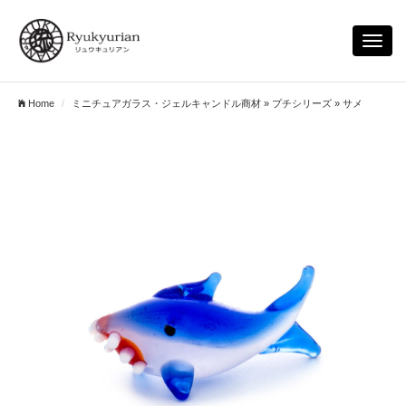
Toggl
navig
Home
ミニチュアガラス・ジェルキャンドル商材
»
プチシリーズ
» サメ