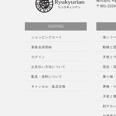
株式会社 Ryu
〒901-222
SHOPPING
ショッピングカート
海シリ
新規会員登録
動物と
ログイン
天使と
お支払い方法について
昆虫・
配送・送料について
乗り物
キャンセル・返品交換
果物・
天使と
顔デカ
付属商