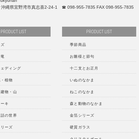
kyurian
4 沖縄県宜野湾市真志喜2-24-1 ☎ 098-955-7835 FAX 098-955-7835
PRODUCT LIST
PRODUCT LIST
ーズ
季節商品
恐竜
お雛様と節句
ウェディング
十二支とお正月
花・植物
いぬのなかま
・建物・山
ねこのなかま
ケーキ
森と動物のなかま
童話の世界
金箔シリーズ
シリーズ
硬質ガラス
品
クリスタルボール