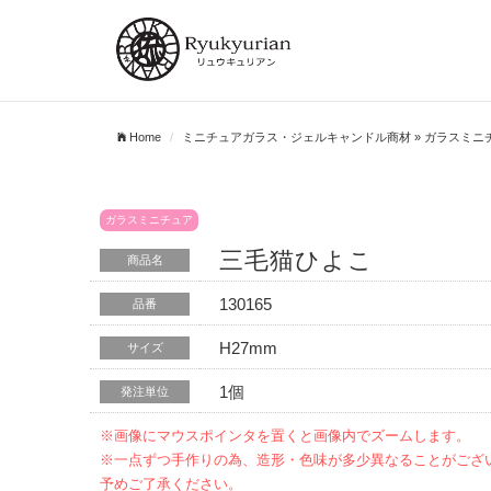
Home
ミニチュアガラス・ジェルキャンドル商材
»
ガラスミニ
ガラスミニチュア
三毛猫ひよこ
商品名
130165
品番
H27mm
サイズ
1個
発注単位
※画像にマウスポインタを置くと画像内でズームします。
※一点ずつ手作りの為、造形・色味が多少異なることがござ
予めご了承ください。